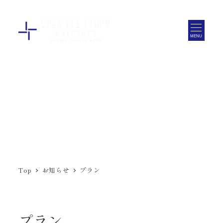
メ
イ
MENU
ン
コ
ン
テ
ン
ツ
へ
移
動
Top
お知らせ
プラン
プラン