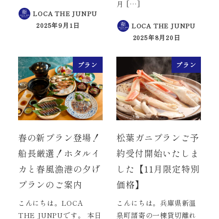
月 […]
LOCA THE JUNPU
2025年9月1日
LOCA THE JUNPU
投稿日
2025年8月20日
投稿日
プラン
プラン
春の新プラン登場！
松葉ガニプランご予
船長厳選！ホタルイ
約受付開始いたしま
カと春風漁港の夕げ
した【11月限定特別
プランのご案内
価格】
こんにちは。LOCA
こんにちは。兵庫県新温
THE JUNPUです。 本日
泉町諸寄の一棟貸切離れ